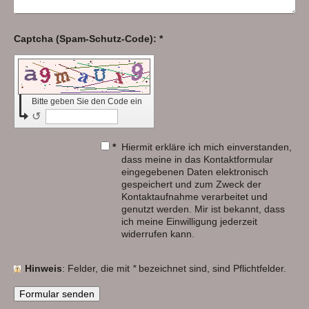
Captcha (Spam-Schutz-Code): *
Bitte geben Sie den Code ein
↺
*
Hiermit erkläre ich mich einverstanden,
dass meine in das Kontaktformular
eingegebenen Daten elektronisch
gespeichert und zum Zweck der
Kontaktaufnahme verarbeitet und
genutzt werden. Mir ist bekannt, dass
ich meine Einwilligung jederzeit
widerrufen kann.
Hinweis
: Felder, die mit
*
bezeichnet sind, sind Pflichtfelder.