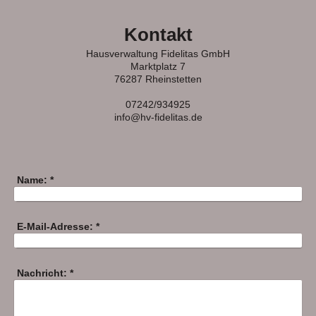
Kontakt
Hausverwaltung Fidelitas GmbH
Marktplatz 7
76287 Rheinstetten
07242/934925
info@hv-fidelitas.de
Name:
*
E-Mail-Adresse:
*
Nachricht:
*